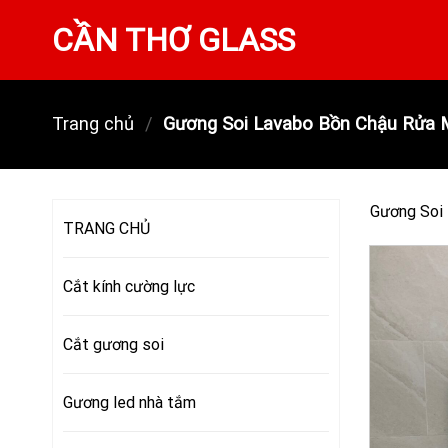
Skip
CẦN THƠ GLASS
to
content
Trang chủ
/
Gương Soi Lavabo Bồn Chậu Rửa M
Gương Soi 
TRANG CHỦ
Cắt kính cường lực
Cắt gương soi
Gương led nhà tắm