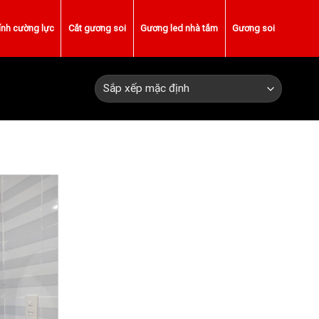
ính cường lực
Cắt gương soi
Gương led nhà tắm
Gương soi