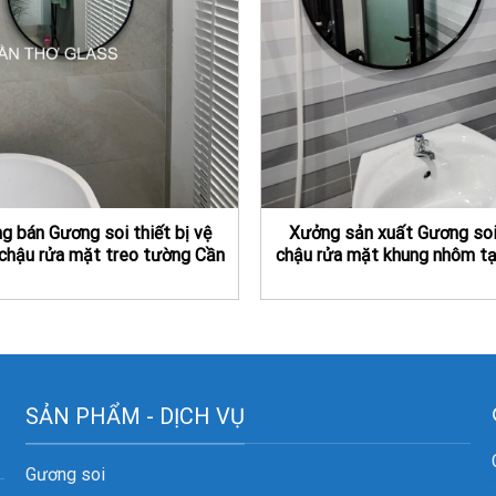
g bán Gương soi thiết bị vệ
Xưởng sản xuất Gương so
 chậu rửa mặt treo tường Cần
chậu rửa mặt khung nhôm tạ
Thơ
SẢN PHẨM - DỊCH VỤ
Gương soi