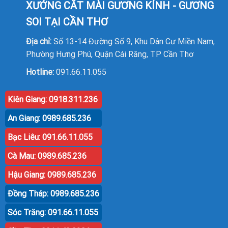
XƯỞNG CẮT MÀI GƯƠNG KÍNH - GƯƠNG
SOI TẠI CẦN THƠ
Địa chỉ:
Số 13-14 Đường Số 9, Khu Dân Cư Miền Nam,
Phường Hưng Phú, Quận Cái Răng, TP Cần Thơ
Hotline:
091.66.11.055
Kiên Giang: 0918.311.236
An Giang: 0989.685.236
Bạc Liêu: 091.66.11.055
Cà Mau: 0989.685.236
Hậu Giang: 0989.685.236
Đồng Tháp: 0989.685.236
Sóc Trăng: 091.66.11.055